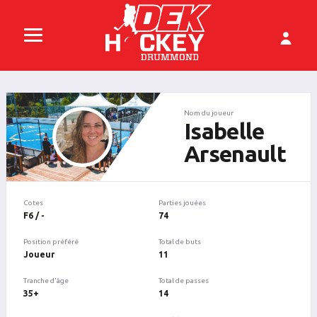
Nom du joueur
Isabelle
Arsenault
Cotes
Parties jouées
F6 / -
74
Position préféré
Total de buts
Joueur
11
Tranche d'âge
Total de passes
35+
14