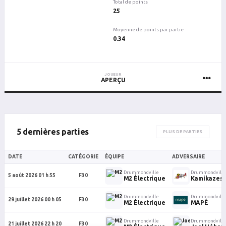
Total de points
25
Moyenne de points par partie
0.34
JOUEUR
APERÇU
5 dernières parties
PLUS DE PARTIES
DATE
CATÉGORIE
ÉQUIPE
ADVERSAIRE
Drummondville
Drummondville
5 août 2026 01 h 55
F30
M2 Électrique
Kamikazes (
Drummondville
Drummondville
29 juillet 2026 00 h 05
F30
M2 Électrique
MAPÉ
Drummondville
Drummondville
21 juillet 2026 22 h 20
F30