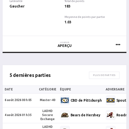
Latéralité
Total de points
Gaucher
183
Moyenne de points par partie
1.03
JOUEUR
APERÇU
5 dernières parties
PLUS DE PARTIES
DATE
CATÉGORIE
ÉQUIPE
ADVERSAIRE
CBD de Pittsburgh
Spoutni
6 août 2026 00 h 05
Master-40
LADHD
Bears de Hershey
Roadru
4 août 2026 01 h 35
Secure
Exchange
LADHD