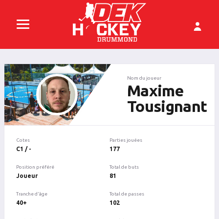
Nom du joueur
Maxime
Tousignant
Cotes
Parties jouées
C1 / -
177
Position préféré
Total de buts
Joueur
81
Tranche d'âge
Total de passes
40+
102