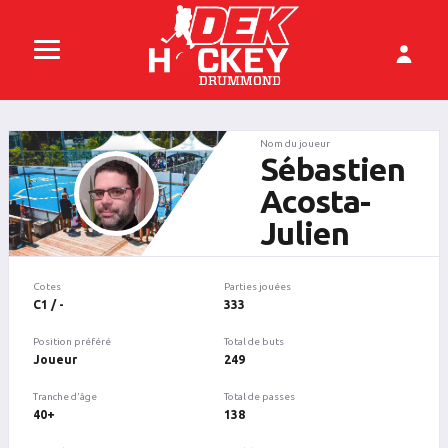
Nom du joueur
Sébastien
Acosta-
Julien
Cotes
Parties jouées
C1 / -
333
Position préféré
Total de buts
Joueur
249
Tranche d'âge
Total de passes
40+
138