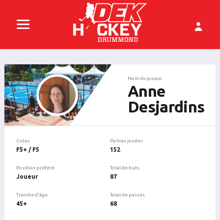
Nom du joueur
Anne
Desjardins
Cotes
Parties jouées
F5+ / F5
152
Position préféré
Total de buts
Joueur
87
Tranche d'âge
Total de passes
45+
68