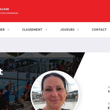
TAGRAM
HOCKEYDRUMMOND
IER
CLASSEMENT
JOUEURS
CONTACT
t
P
1
To
5