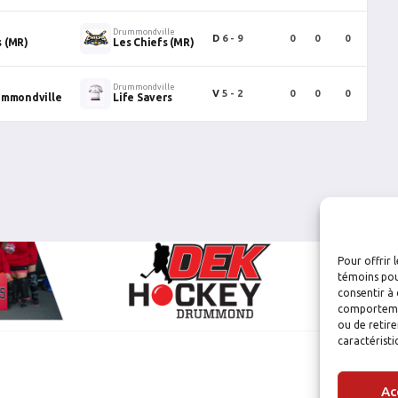
Drummondville
D
6 - 9
0
0
0
0
 (MR)
Les Chiefs (MR)
Drummondville
V
5 - 2
0
0
0
0
ummondville
Life Savers
Pour offrir 
témoins pou
consentir à 
comportement
ou de retire
caractéristi
Ac