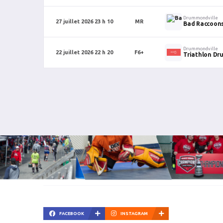
Drummondville
27 juillet 2026 23 h 10
MR
Bad Raccoons
Drummondville
22 juillet 2026 22 h 20
F6+
Triathlon Dr
FACEBOOK
INSTAGRAM