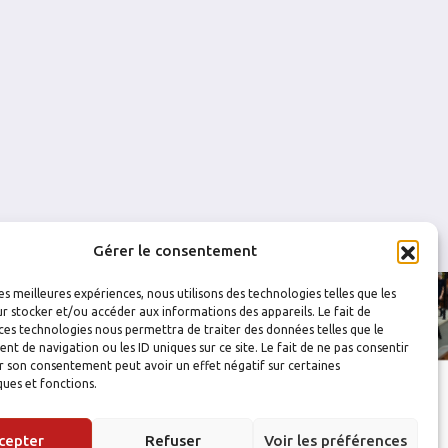
0
0
0
0
0
0
0
0
Gérer le consentement
les meilleures expériences, nous utilisons des technologies telles que les
r stocker et/ou accéder aux informations des appareils. Le fait de
ces technologies nous permettra de traiter des données telles que le
 de navigation ou les ID uniques sur ce site. Le fait de ne pas consentir
r son consentement peut avoir un effet négatif sur certaines
ques et fonctions.
cepter
Refuser
Voir les préférences