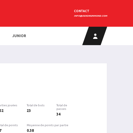
CONTACT
INFO@DEKDRUMMOND.COM
JUNIOR
arties jouées
Total de buts
Total de
passes
52
23
34
tal de points
Moyenne de points par partie
7
0.38