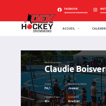
FACEBOOK
INS
/DEKHOCKEYDRUMMOND
/DEK
ACCUEIL
CALENDR
Nom du joueur
Claudie Boisver
Cotes
Position préféré
F6 / -
Joueur
Tranche d'âge
Latéralité
45+
Droitier