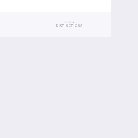
JOUEUR
DISTINCTIONS
BAN
PAN
BIN
PIN
0
0
0
0
0
0
0
0
0
0
0
0