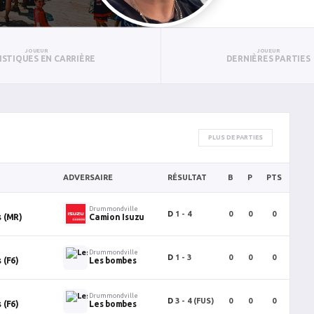
JOUEUR
JOUEUR
ISTIQUES EN CARRIÈRE
DERNIÈRES PARTIES
PLUS DE PARTIES
ADVERSAIRE
RÉSULTAT
B
P
PTS
PUN
Drummondville
D
1 - 4
0
0
0
0
 (MR)
Camion Isuzu
Drummondville
D
1 - 3
0
0
0
0
 (F6)
Les bombes
Drummondville
D
3 - 4
(FUS)
0
0
0
0
 (F6)
Les bombes