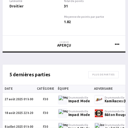
Latéralité
Total de points
Droitier
31
Moyenne de points par partie
1.82
JOUEUR
APERÇU
5 dernières parties
PLUS DE PARTIES
DATE
CATÉGORIE
ÉQUIPE
ADVERSAIRE
Drummondville
Drummondville
27 août 2025 01 h 00
F30
Impact Mode
Kamikazes (F
Drummondville
Drummondville
18 août 2025 22 h 20
F30
Impact Mode
Bâton Rouge
Drummondville
Drummondville
8 juillet 2025 01 h 00
F30