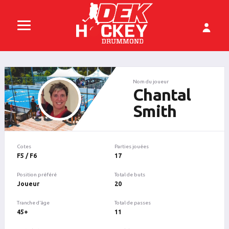
Nom du joueur
Chantal
Smith
Cotes
Parties jouées
F5 / F6
17
Position préféré
Total de buts
Joueur
20
Tranche d'âge
Total de passes
45+
11