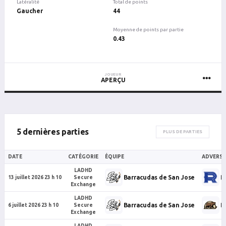
Latéralité
Total de points
Gaucher
44
Moyenne de points par partie
0.43
JOUEUR
APERÇU
5 dernières parties
PLUS DE PARTIES
DATE
CATÉGORIE
ÉQUIPE
ADVERSA
LADHD
Barracudas de San Jose
R
13 juillet 2026 23 h 10
Secure
Exchange
LADHD
Barracudas de San Jose
B
6 juillet 2026 23 h 10
Secure
Exchange
LADHD