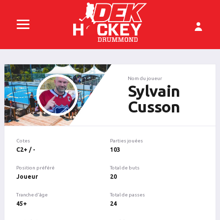
Nom du joueur
Sylvain
Cusson
Cotes
Parties jouées
C2+ / -
103
Position préféré
Total de buts
Joueur
20
Tranche d'âge
Total de passes
45+
24