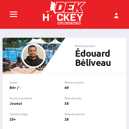
Nom du joueur
Édouard
Béliveau
Cotes
Parties jouées
B4+ / -
69
Position préféré
Total de buts
Joueur
38
Tranche d'âge
Total de passes
20+
28