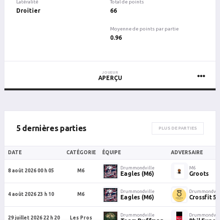
Latéralité
Total de points
Droitier
66
Moyenne de points par partie
0.96
JOUEUR
APERÇU
5 dernières parties
PLUS DE PARTIES
DATE
CATÉGORIE
ÉQUIPE
ADVERSAIRE
Drummondville
M6
8 août 2026 00 h 05
M6
Eagles (M6)
Groots
Drummondville
Drummondvil
4 août 2026 23 h 10
M6
Eagles (M6)
Crossfit 5
Drummondville
Drummondvil
29 juillet 2026 22 h 20
Les Pros