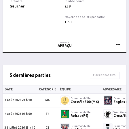
Latéralité
Total de points
Gaucher
259
Moyenne de points par partie
1.68
JOUEUR
APERÇU
5 dernières parties
PLUS DE PARTIES
DATE
CATÉGORIE
ÉQUIPE
ADVERSAIRE
Drummondville
Drummondvi
4 août 2026 23 h 10
M6
Crossfit 500 (M6)
Eagles (
Drummondville
Saint Germa
4 août 2026 01 h 00
F4
Rehab (F4)
Crossfit
Drummondville
Drummondvi
31 juillet 2026 23 h 10
C1