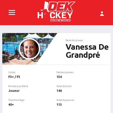
Nom du joueur
Vanessa De
Grandpré
Cotes
Parties jouées
F3+ / F5
154
Position préféré
Total de buts
Joueur
146
Tranche d'âge
Total de passes
40+
113