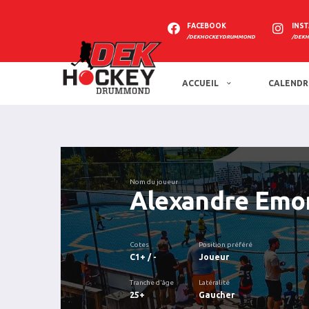
FACEBOOK
INS
/DEKHOCKEYDRUMMOND
/DEK
ACCUEIL
CALENDR
Nom du joueur
Alexandre Emo
Cotes
Position préféré
C1+ / -
Joueur
Tranche d'âge
Latéralité
25+
Gaucher