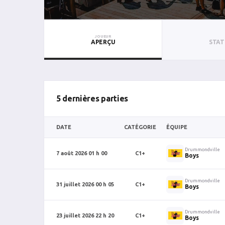
JOUEUR
APERÇU
STAT
5 dernières parties
DATE
CATÉGORIE
ÉQUIPE
Drummondville
7 août 2026 01 h 00
C1+
Boys
Drummondville
31 juillet 2026 00 h 05
C1+
Boys
Drummondville
23 juillet 2026 22 h 20
C1+
Boys