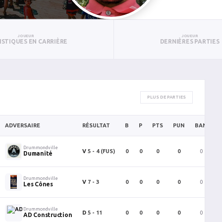
JOUEUR
JOUEUR
ISTIQUES EN CARRIÈRE
DERNIÈRES PARTIES
PLUS DE PARTIES
ADVERSAIRE
RÉSULTAT
B
P
PTS
PUN
BAN
P
Drummondville
V
5 - 4
(FUS)
0
0
0
0
0
Dumanité
Drummondville
V
7 - 3
0
0
0
0
0
Les Cônes
Drummondville
D
5 - 11
0
0
0
0
0
AD Construction