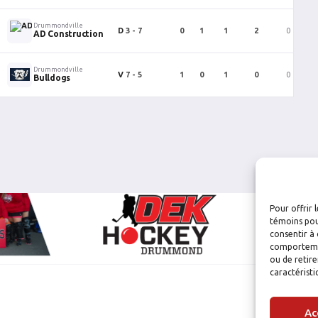
Drummondville
D
3 - 7
0
1
1
2
0
AD Construction
Drummondville
V
7 - 5
1
0
1
0
0
Bulldogs
Pour offrir 
témoins pou
consentir à 
comportement
ou de retire
caractéristi
Ac