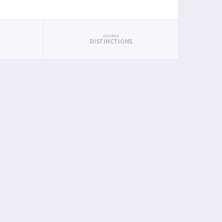
JOUEUR
DISTINCTIONS
AN
BIN
PIN
0
0
0
0
0
0
0
0
0