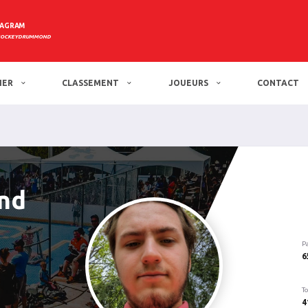
TAGRAM
HOCKEYDRUMMOND
IER
CLASSEMENT
JOUEURS
CONTACT
nd
P
6
To
4