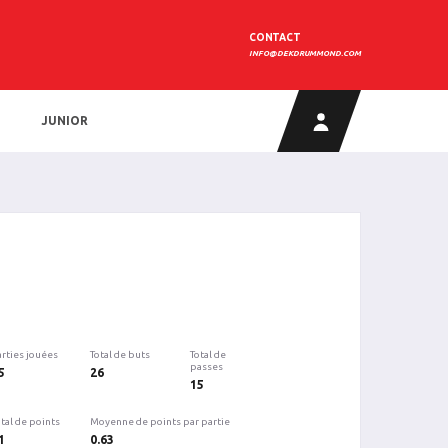
CONTACT
INFO@DEKDRUMMOND.COM
JUNIOR
arties jouées
Total de buts
Total de
passes
5
26
15
tal de points
Moyenne de points par partie
1
0.63