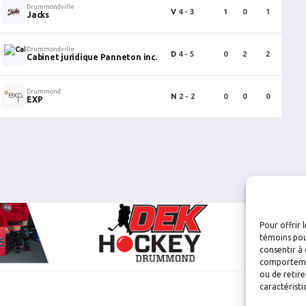
Drummondville
V
4 - 3
1
0
1
0
Jacks
Drummondville
D
4 - 5
0
2
2
0
Cabinet juridique Panneton inc.
Drummond
N
2 - 2
0
0
0
0
EXP
Pour offrir 
témoins pou
consentir à 
comportement
ou de retire
caractéristi