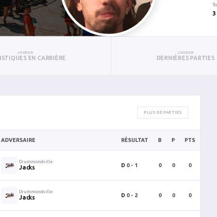
To
3
JOUEUR
JOUEUR
ISTIQUES EN CARRIÈRE
DERNIÈRES PARTIES
PLUS DE PARTIES
ADVERSAIRE
RÉSULTAT
B
P
PTS
PUN
Drummondville
D
0 - 1
0
0
0
0
Jacks
Drummondville
D
0 - 2
0
0
0
0
Jacks