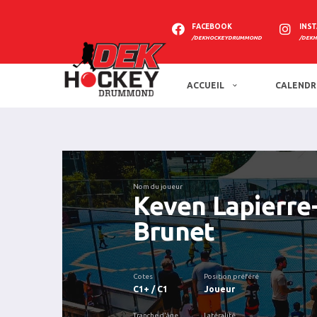
FACEBOOK
INS
/DEKHOCKEYDRUMMOND
/DEK
ACCUEIL
CALENDR
Nom du joueur
Keven Lapierre
Brunet
Cotes
Position préféré
C1+ / C1
Joueur
Tranche d'âge
Latéralité