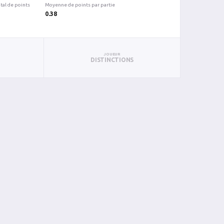
tal de points
Moyenne de points par partie
0.38
JOUEUR
DISTINCTIONS
BAN
PAN
BIN
PIN
0
0
0
0
0
0
0
0