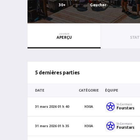
30+
Gaucher
JOUEUR
APERÇU
STAT
5 dernières parties
DATE
CATÉGORIE
ÉQUIPE
St-Germain
31 mars 2026 01 h 40
H30A
Fourstars
St-Germain
31 mars 2026 01 h 35
H30A
Fourstars