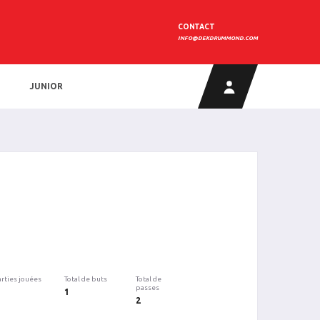
CONTACT
INFO@DEKDRUMMOND.COM
JUNIOR
arties jouées
Total de buts
Total de
passes
1
2