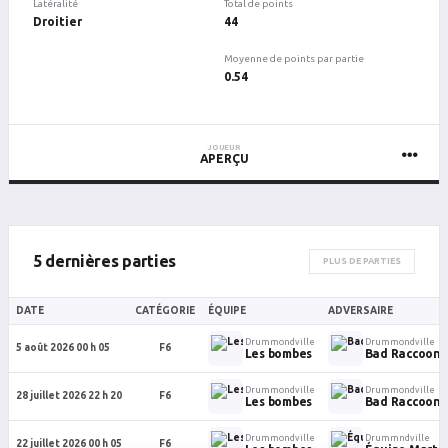
Latéralité
Total de points
Droitier
44
Moyenne de points par partie
0.54
JOUEUR
APERÇU
5 dernières parties
PLUS DE PARTIES
DATE
CATÉGORIE
ÉQUIPE
ADVERSAIRE
Drummondville
Drummondville
5 août 2026 00 h 05
F6
Les bombes
Bad Raccoons 
Drummondville
Drummondville
28 juillet 2026 22 h 20
F6
Les bombes
Bad Raccoons 
Drummondville
Drummndville
22 juillet 2026 00 h 05
F6