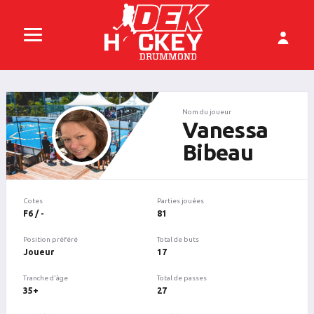
Nom du joueur
Vanessa
Bibeau
Cotes
Parties jouées
F6 / -
81
Position préféré
Total de buts
Joueur
17
Tranche d'âge
Total de passes
35+
27