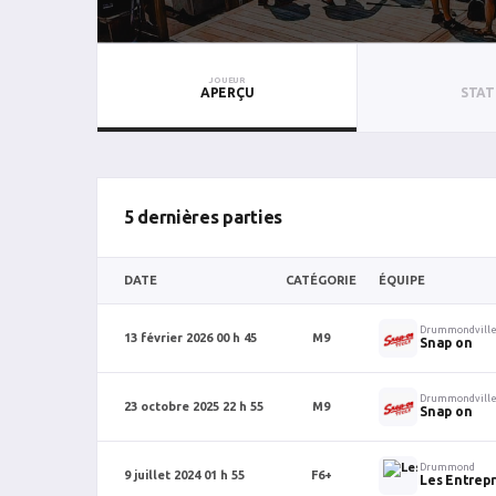
JOUEUR
APERÇU
STAT
5 dernières parties
DATE
CATÉGORIE
ÉQUIPE
Drummondvill
13 février 2026 00 h 45
M9
Snap on
Drummondvill
23 octobre 2025 22 h 55
M9
Snap on
Drummond
9 juillet 2024 01 h 55
F6+
Les Entrepr