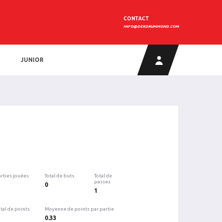
CONTACT
INFO@DEKDRUMMOND.COM
JUNIOR
arties jouées
Total de buts
Total de
passes
0
1
tal de points
Moyenne de points par partie
0.33