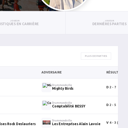
JOUEUR
JOUEUR
ISTIQUES EN CARRIÈRE
DERNIÈRES PARTIES
PLUS DE PARTIES
ADVERSAIRE
RÉSULTAT
e
Drummondville
D
2 - 7
Mighty Birds
e
Drummondville
D
2 - 5
Comptabilité BESSY
Drummondville
V
4 - 3
(FUS)
ises Rock Deslauriers
Les Entreprises Alain Lavoie