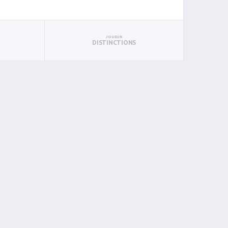
JOUEUR
DISTINCTIONS
B
P
PTS
PUN
BAN
PAN
BIN
PIN
0
1
1
0
0
0
0
0
0
0
0
0
0
0
0
0
0
0
0
0
0
0
0
0