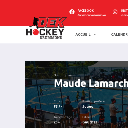
FACEBOOK
INS
/DEKHOCKEYDRUMMOND
/DEK
ACCUEIL
CALENDR
Nom du joueur
Maude Lamarc
Cotes
Position préféré
F5 / -
Joueur
Tranche d'âge
Latéralité
25+
Gaucher