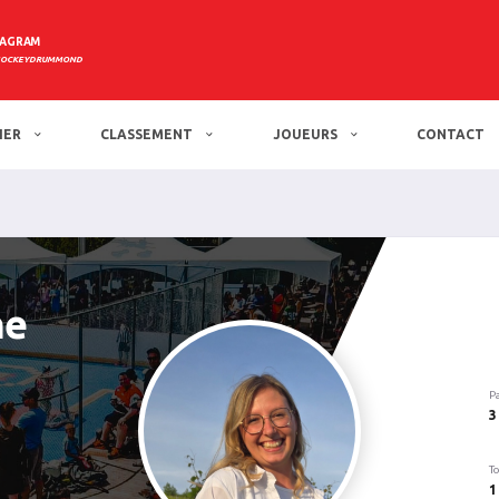
TAGRAM
HOCKEYDRUMMOND
IER
CLASSEMENT
JOUEURS
CONTACT
he
P
3
To
1