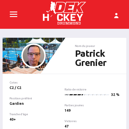
Nom du joueur
Patrick
Grenier
Cotes
C2 / C2
Ratio de victoire
47
32 %
Position préféré
Gardien
Parties jouées
149
Tranche d'âge
40+
Victoires
47