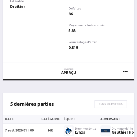
Latéralité
Droitier
Défaites
86
Moyenne de buts alloués
5.83
Pourcentage d'arrêt
0.819
JOUEUR
APERÇU
5 dernières parties
PLUS DE PARTIES
DATE
CATÉGORIE
ÉQUIPE
ADVERSAIRE
Drummondville
Drummondville
7 août 2026 01 h 00
MR
Lynxs
Gauthier Hoc