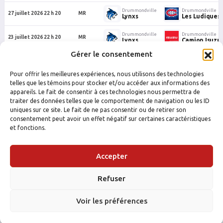
Drummondville
Drummondville
27 juillet 2026 22 h 20
MR
Lynxs
Les Ludiques
Drummondville
Drummondville
23 juillet 2026 22 h 20
MR
Lynxs
Camion Isuzu
Gérer le consentement
Drummondville
Drummondville
17 juillet 2026 00 h 05
MR
Lynxs
Bad Raccoons
Pour offrir les meilleures expériences, nous utilisons des technologies
Drummondville
Drummondville
telles que les témoins pour stocker et/ou accéder aux informations des
9 juillet 2026 23 h 10
MR
Lynxs
Les Mercenair
appareils. Le fait de consentir à ces technologies nous permettra de
traiter des données telles que le comportement de navigation ou les ID
uniques sur ce site. Le fait de ne pas consentir ou de retirer son
consentement peut avoir un effet négatif sur certaines caractéristiques
et fonctions.
Accepter
Refuser
FACEBOOK
INSTAGRAM
Voir les préférences